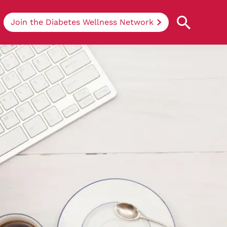
Join the Diabetes Wellness Network
Understanding Diabetes
Learn more about the different types of
diabetes, their causes, treatments, how
to handle being newly diagnosed, and
how we can support you at DRWF.