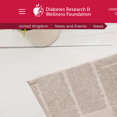
Search Diabetes Research & Wellness Foundati
UND
D
United Kingdom
News and Events
News
UNDERSTANDING DIABETES
LIVING WITH DIABETES
GET INVOLVED
OUR RESEARCH
NEWS AND EVENTS
ABOUT US
Join the Diabetes Wellness Network